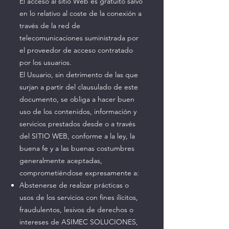
El acceso al sitio Web es gratuito salvo
en lo relativo al coste de la conexión a
través de la red de
telecomunicaciones suministrada por
el proveedor de acceso contratado
por los usuarios.
El Usuario, sin detrimento de las que
surjan a partir del clausulado de este
documento, se obliga a hacer buen
uso de los contenidos, información y
servicios prestados desde o a través
del SITIO WEB, conforme a la ley, la
buena fe y a las buenas costumbres
generalmente aceptadas,
comprometiéndose expresamente a:
Abstenerse de realizar prácticas o
usos de los servicios con fines ilícitos,
fraudulentos, lesivos de derechos o
intereses de ASIMEC SOLUCIONES,