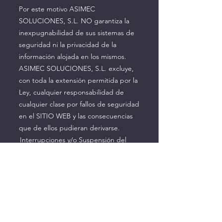
Por este motivo ASIMEC
SOLUCIONES, S.L. NO garantiza la
inexpugnabilidad de sus sistemas de
seguridad ni la privacidad de la
información alojada en los mismos.
ASIMEC SOLUCIONES, S.L. excluye,
con toda la extensión permitida por la
Ley, cualquier responsabilidad de
cualquier clase por fallos de seguridad
en el SITIO WEB y las consecuencias
que de ellos pudieran derivarse.
Interrupciones y/o Suspensión del
Sistema: Con carácter general los
diferentes servicios estarán
disponibles ininterrumpidamente en
Internet. Sin embargo, el Usuario
queda apercibido de que ASIMEC
SOLUCIONES, S.L. NO garantiza en